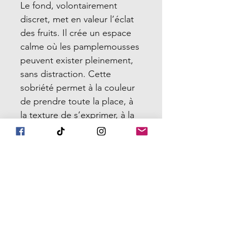
Le fond, volontairement
discret, met en valeur l’éclat
des fruits. Il crée un espace
calme où les pamplemousses
peuvent exister pleinement,
sans distraction. Cette
sobriété permet à la couleur
de prendre toute la place, à
la texture de s’exprimer, à la
lumière de circuler librement.
Chair rosée
est une œuvre
contemporaine qui célèbre la
beauté simple et vibrante du
quotidien. Elle parle de
générosité, de fraîcheur, de
vitalité. Elle rappelle que