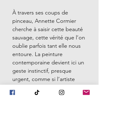
À travers ses coups de
pinceau, Annette Cormier
cherche à saisir cette beauté
sauvage, cette vérité que l’on
oublie parfois tant elle nous
entoure. La peinture
contemporaine devient ici un
geste instinctif, presque
urgent, comme si l’artiste
devait absolument témoigner
de ce miracle quotidien avant
qu’il ne s’efface. Les couleurs
se mêlent, les textures
vibrent, la lumière glisse sur la
toile comme un souffle.