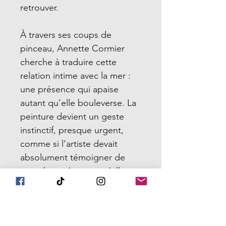
retrouver.
À travers ses coups de
pinceau, Annette Cormier
cherche à traduire cette
relation intime avec la mer :
une présence qui apaise
autant qu’elle bouleverse. La
peinture devient un geste
instinctif, presque urgent,
comme si l’artiste devait
absolument témoigner de
cette beauté avant qu’elle ne
s’efface. Les couleurs vibrent,
les textures respirent, la
lumière glisse sur la toile
comme un souvenir qui