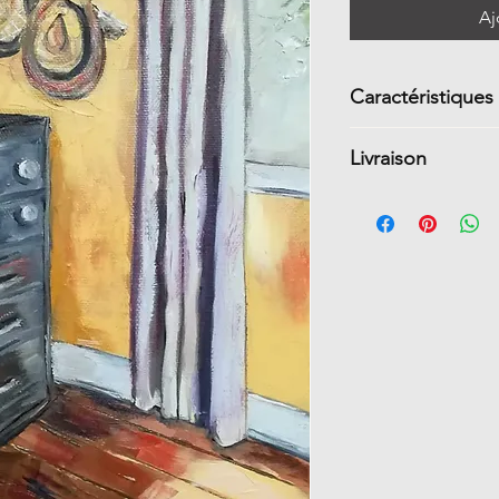
Aj
Caractéristiques
Grandeur 10 H
Livraison
galerie (1 3/4 
Peinture à l’h
Livraison gratui
Côtés peints s
Dans le reste du
Signature en b
Vernie
Prête à l'acc
Non encadré
Certificat d'au