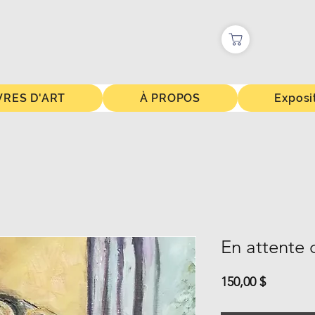
RES D'ART
À PROPOS
Exposi
En attente 
Prix
150,00 $