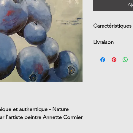
Aj
Caractéristiques
Grandeur 22 H
Livraison
galerie (1 3/4 
Peinture à l’h
Livraison gratui
Côtés peints s
Dans le reste du
Signature en b
Vernie
Prête à l'acc
Non encadré
Certificat d'au
ique et authentique - Nature
ar l'artiste peintre Annette Cormier