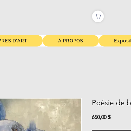
RES D'ART
À PROPOS
Exposi
Poésie de b
Prix
650,00 $