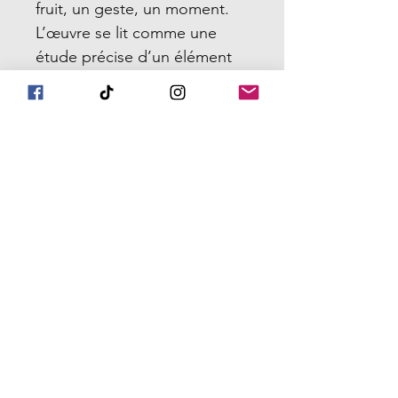
fruit, un geste, un moment.
L’œuvre se lit comme une
étude précise d’un élément
simple, traité avec rigueur et
intensité.
Par sa composition épurée et
son contraste marqué, cette
pièce s’intègre facilement
dans divers environnements.
Elle apporte une présence
visuelle nette, directe, et
propose une réflexion sur la
beauté d’un sujet ordinaire
lorsqu’il est isolé et amplifié
par la peinture.